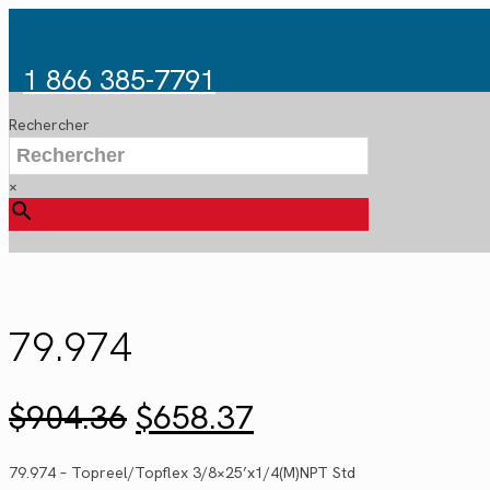
1 866 385-7791
Rechercher
×
79.974
Le
Le
$
904.36
$
658.37
prix
prix
initial
actuel
79.974 – Topreel/Topflex 3/8×25’x1/4(M)NPT Std
était :
est :