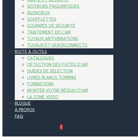
SÉCHEURS FRIGORIFIQUES
SILENCIEUX
SOUFFLETTES
SOUPAPES DE SÉCURITÉ
TRAITEMENT DE L’AIR
TUYAUX ANTIVIBRATIONS
TUYAUX ET QUICKCONNECTS
BOITE À OUTILS
CATALOGUES
DÉTECTION DES FUITES D’AIR
GUIDES DE SÉLECTION
LIVRES BLANCS TOPRING
FORMATIONS
MONTER VOTRE RÉSEAU D’AIR
LA ZONE VIDÉO
BLOGUE
À PROPOS
FAQ
0