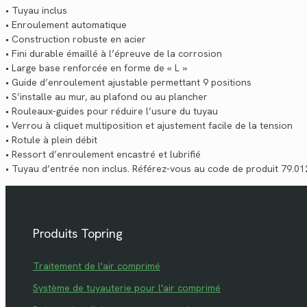
• Tuyau inclus
• Enroulement automatique
• Construction robuste en acier
• Fini durable émaillé à l’épreuve de la corrosion
• Large base renforcée en forme de « L »
• Guide d’enroulement ajustable permettant 9 positions
• S’installe au mur, au plafond ou au plancher
• Rouleaux-guides pour réduire l’usure du tuyau
• Verrou à cliquet multiposition et ajustement facile de la tension
• Rotule à plein débit
• Ressort d’enroulement encastré et lubrifié
• Tuyau d’entrée non inclus. Référez-vous au code de produit 79.01
Produits Topring
Traitement de l'air comprimé
Système de tuyauterie pour l'air comprimé