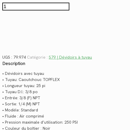
$904.36.
$658.37.
quantité
de
79.974
UGS :
79.974
Catégorie :
S79 | Dévidoirs à tuyau
Description
• Dévidoirs avec tuyau
• Tuyau: Caoutchouc TOPFLEX
• Longueur tuyau: 25 pi
• Tuyau D.I.: 3/8 po
• Entrée: 3/8 (F) NPT
• Sortie: 1/4 (M) NPT
• Modèle: Standard
• Fluide : Air comprimé
• Pression maximale d’utilisation: 250 PSI
• Couleur du boîtier : Noir