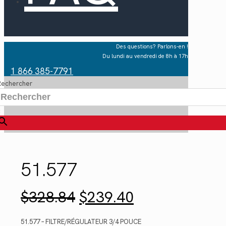
Des questions? Parlons-en !
Du lundi au vendredi de 8h à 17h
1 866 385-7791
Rechercher
×
51.577
Le
Le
$
328.84
$
239.40
prix
prix
initial
actuel
était :
est :
51.577 – FILTRE/RÉGULATEUR 3/4 POUCE