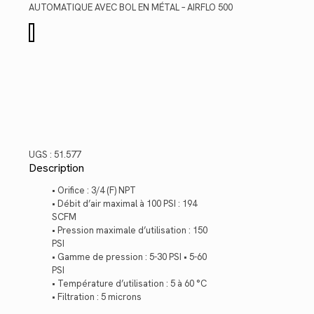
$328.84.
$239.40.
AUTOMATIQUE AVEC BOL EN MÉTAL – AIRFLO 500
quantité
de
51.577
UGS :
51.577
Description
• Orifice : 3/4 (F) NPT
• Débit d’air maximal à 100 PSI : 194
SCFM
• Pression maximale d’utilisation : 150
PSI
• Gamme de pression : 5-30 PSI • 5-60
PSI
• Température d’utilisation : 5 à 60 °C
• Filtration : 5 microns