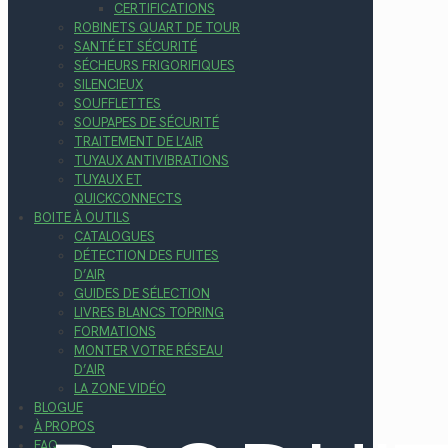
CERTIFICATIONS
ROBINETS QUART DE TOUR
SANTÉ ET SÉCURITÉ
SÉCHEURS FRIGORIFIQUES
SILENCIEUX
SOUFFLETTES
SOUPAPES DE SÉCURITÉ
TRAITEMENT DE L’AIR
TUYAUX ANTIVIBRATIONS
TUYAUX ET
QUICKCONNECTS
BOITE À OUTILS
CATALOGUES
DÉTECTION DES FUITES
D’AIR
GUIDES DE SÉLECTION
LIVRES BLANCS TOPRING
FORMATIONS
MONTER VOTRE RÉSEAU
D’AIR
LA ZONE VIDÉO
BLOGUE
À PROPOS
FAQ