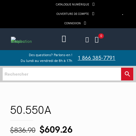
CATALOGUE NUMÉRIQUE
OUVERTURE DE COMPTE
CONNEXION
0
Des questions? Parlons-en !
1 866 385-7791
Du lundi au vendredi de 8h à 17h
50.550A
Le
Le
$
609.26
$
836.90