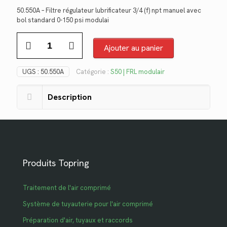
prix
prix
50.550A – Filtre régulateur lubrificateur 3/4 (f) npt manuel avec
initial
actuel
bol standard 0-150 psi modulai
était :
est :
quantité
$836.90.
$609.26.
de
Ajouter au panier
50.550A
UGS :
50.550A
Catégorie :
S50 | FRL modulair
Description
Produits Topring
Traitement de l'air comprimé
Système de tuyauterie pour l'air comprimé
Préparation d'air, tuyaux et raccords