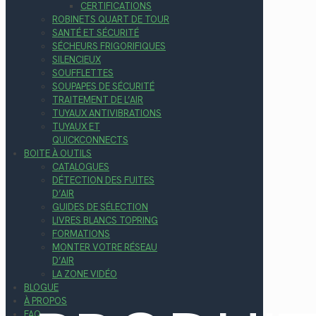
CERTIFICATIONS
ROBINETS QUART DE TOUR
SANTÉ ET SÉCURITÉ
SÉCHEURS FRIGORIFIQUES
SILENCIEUX
SOUFFLETTES
SOUPAPES DE SÉCURITÉ
TRAITEMENT DE L’AIR
TUYAUX ANTIVIBRATIONS
TUYAUX ET
QUICKCONNECTS
BOITE À OUTILS
CATALOGUES
DÉTECTION DES FUITES
D’AIR
GUIDES DE SÉLECTION
LIVRES BLANCS TOPRING
FORMATIONS
MONTER VOTRE RÉSEAU
D’AIR
LA ZONE VIDÉO
BLOGUE
À PROPOS
FAQ