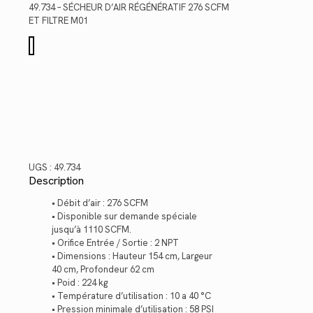
était :
est :
49.734 – SÉCHEUR D’AIR RÉGÉNÉRATIF 276 SCFM
$29,792.08.
$21,688.63.
ET FILTRE M01
quantité
de
49.734
UGS :
49.734
Description
• Débit d’air : 276 SCFM
• Disponible sur demande spéciale
jusqu’à 1110 SCFM.
• Orifice Entrée / Sortie : 2 NPT
• Dimensions : Hauteur 154 cm, Largeur
40 cm, Profondeur 62 cm
• Poid : 224 kg
• Température d’utilisation : 10 a 40 °C
• Pression minimale d’utilisation : 58 PSI