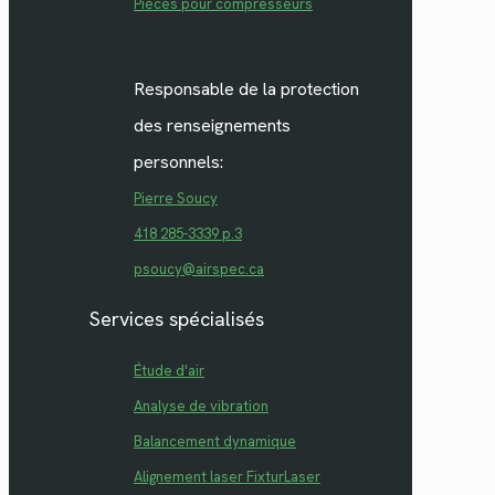
Pièces pour compresseurs
Responsable de la protection
des renseignements
personnels:
Pierre Soucy
418 285-3339 p.3
psoucy@airspec.ca
Services spécialisés
Étude d'air
Analyse de vibration
Balancement dynamique
Alignement laser FixturLaser