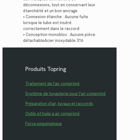
déconnexions, tout en conservant leur
étanchéité et un bon ancrage
• Connexion étanche : Aucune fuite
lorsque le tube est inséré
correctement dans le raccord
• Conception monobloc : Aucune pièce
détachableAcier inoxydable 316
Produits Topring
Traitement de l'air comprimé
Système de tuyauterie pour l'air comprimé
Préparation d'air, tuyaux et raccords
Outils et huile à air comprimé
Force pneumatique