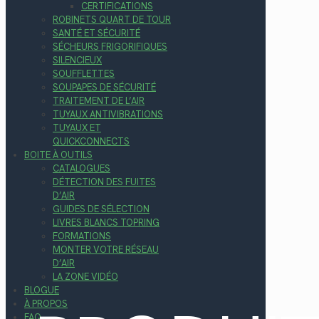
CERTIFICATIONS
ROBINETS QUART DE TOUR
SANTÉ ET SÉCURITÉ
SÉCHEURS FRIGORIFIQUES
SILENCIEUX
SOUFFLETTES
SOUPAPES DE SÉCURITÉ
TRAITEMENT DE L’AIR
TUYAUX ANTIVIBRATIONS
TUYAUX ET
QUICKCONNECTS
BOITE À OUTILS
CATALOGUES
DÉTECTION DES FUITES
D’AIR
GUIDES DE SÉLECTION
LIVRES BLANCS TOPRING
FORMATIONS
MONTER VOTRE RÉSEAU
D’AIR
LA ZONE VIDÉO
BLOGUE
À PROPOS
FAQ