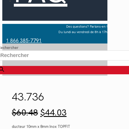
Des questions? Parlons-en !
Du lundi au vendredi de 8h à 17h
1 866 385-7791
Rechercher
×
43.736
Le
Le
$
60.48
$
44.03
prix
prix
initial
actuel
était :
est :
ducteur 10mm x 8mm Inox TOPFIT