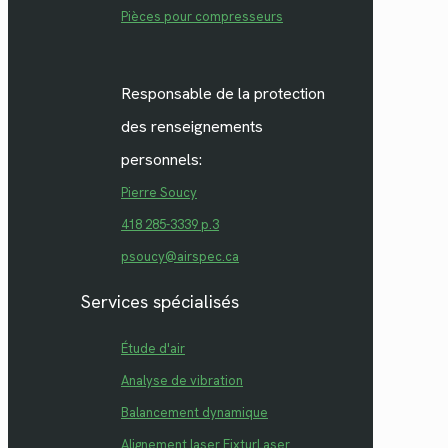
Pièces pour compresseurs
Responsable de la protection
des renseignements
personnels:
Pierre Soucy
418 285-3339 p.3
psoucy@airspec.ca
Services spécialisés
Étude d'air
Analyse de vibration
Balancement dynamique
Alignement laser FixturLaser