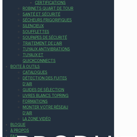
CERTIFICATIONS
ROBINETS QUART DE TOUR
SANTÉ ET SÉCURITÉ
SÉCHEURS FRIGORIFIQUES
SILENCIEUX
SOUFFLETTES
SOUPAPES DE SÉCURITÉ
TRAITEMENT DE L’AIR
TUYAUX ANTIVIBRATIONS
TUYAUX ET
QUICKCONNECTS
BOITE À OUTILS
CATALOGUES
DÉTECTION DES FUITES
D’AIR
GUIDES DE SÉLECTION
LIVRES BLANCS TOPRING
FORMATIONS
MONTER VOTRE RÉSEAU
D’AIR
LA ZONE VIDÉO
BLOGUE
À PROPOS
FAQ