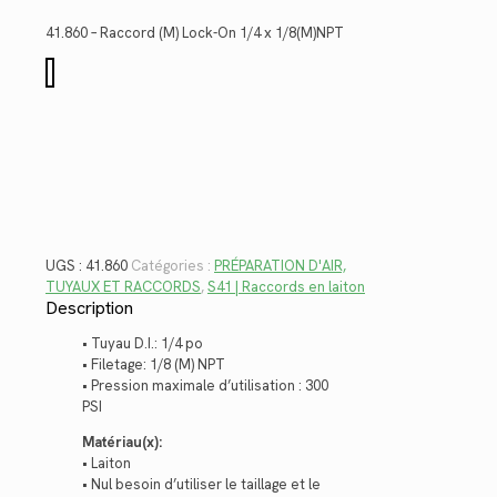
initial
actuel
était :
est :
41.860 – Raccord (M) Lock-On 1/4 x 1/8(M)NPT
$4.46.
$3.25.
quantité
de
41.860
UGS :
41.860
Catégories :
PRÉPARATION D'AIR,
TUYAUX ET RACCORDS
,
S41 | Raccords en laiton
Description
• Tuyau D.I.: 1/4 po
• Filetage: 1/8 (M) NPT
• Pression maximale d’utilisation : 300
PSI
Matériau(x):
• Laiton
• Nul besoin d’utiliser le taillage et le