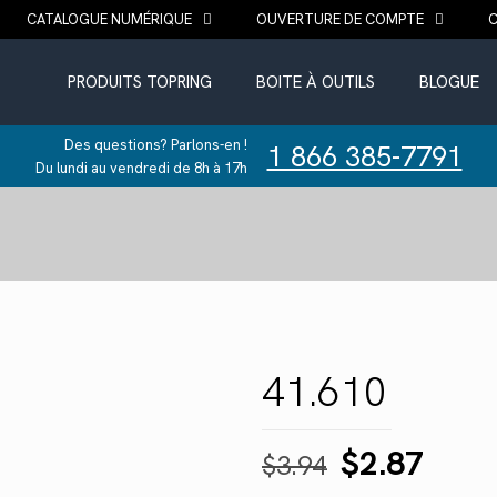
CATALOGUE NUMÉRIQUE
OUVERTURE DE COMPTE
PRODUITS TOPRING
BOITE À OUTILS
BLOGUE
Des questions? Parlons-en !
1 866 385-7791
Du lundi au vendredi de 8h à 17h
41.610
Le
Le
$
2.87
$
3.94
prix
prix