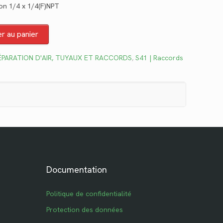
on 1/4 x 1/4(F)NPT
el
er au panier
7.
ÉPARATION D'AIR, TUYAUX ET RACCORDS
,
S41 | Raccords
Documentation
Politique de confidentialité
Protection des données