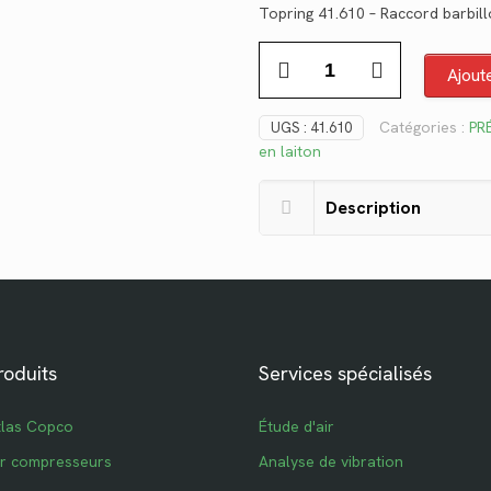
Topring 41.610 – Raccord barbill
initial
actu
quantité
était :
est :
Ajout
de
$3.94.
$2.8
41.610
Catégories :
PR
UGS :
41.610
en laiton
Description
roduits
Services spécialisés
tlas Copco
Étude d'air
ur compresseurs
Analyse de vibration