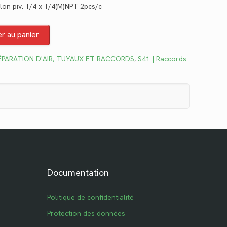
lon piv. 1/4 x 1/4(M)NPT 2pcs/c
tuel
 :
er au panier
5.49.
ÉPARATION D'AIR, TUYAUX ET RACCORDS
,
S41 | Raccords
Documentation
Politique de confidentialité
Protection des données