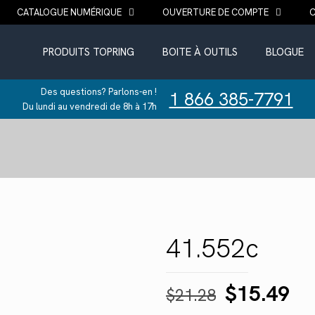
CATALOGUE NUMÉRIQUE
OUVERTURE DE COMPTE
PRODUITS TOPRING
BOITE À OUTILS
BLOGUE
Des questions? Parlons-en !
1 866 385-7791
Du lundi au vendredi de 8h à 17h
41.552c
Le
Le
$
15.49
$
21.28
prix
pr