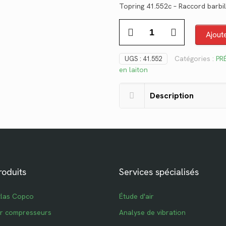
Topring 41.552c – Raccord barbil
initial
ac
quantité
était :
est
Ajout
de
$21.28.
$1
41.552c
Catégories :
PR
UGS :
41.552
en laiton
Description
roduits
Services spécialisés
tlas Copco
Étude d'air
ur compresseurs
Analyse de vibration