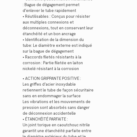
: Bague de dégagement permet
d’enlever le tube rapidement
• Réutilisables : Conçus pour résister
aux multiples connexions et
déconnexions, tout en conservant leur
étanchéité et un bon ancrage
• Identification de la dimension du
tube: Le diamètre externe est indiqué
sur la bague de dégagement
• Raccords filetés résistants à la
corrosion : Partie filetée en laiton
nickelé résistant à la corrosion
• ACTION GRIPPANTE POSITIVE :
Les griffes d’acier inoxydable
retiennent le tube de façon sécuritaire
sans en endommager la surface
Les vibrations et les mouvements de
pression sont absorbés sans danger
de déconnexion accidentelle
• ÉTANCHÉITÉ PARFAITE :
Un joint torique en caoutchouc nitrile
garantit une étanchéité parfaite entre
le diamètre extérieur du tube et le