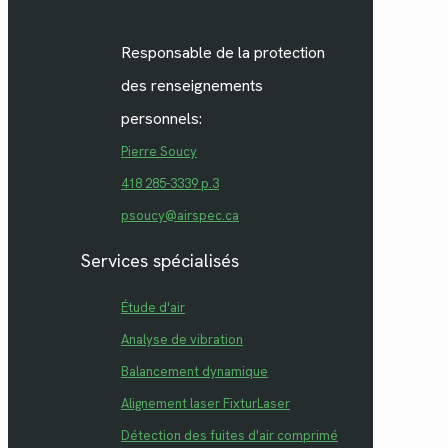
Responsable de la protection
des renseignements
personnels:
Pierre Soucy
418 285-3339 p.3
psoucy@airspec.ca
Services spécialisés
Étude d'air
Analyse de vibration
Balancement dynamique
Alignement laser FixturLaser
Détection des fuites d'air comprimé