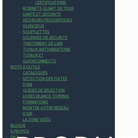
CERTIFICATIONS
ROBINETS QUART DE TOUR
SANTÉ ET SÉCURITÉ
SÉCHEURS FRIGORIFIQUES
SILENCIEUX
SOUFFLETTES
SOUPAPES DE SÉCURITÉ
TRAITEMENT DE L’AIR
TUYAUX ANTIVIBRATIONS
TUYAUX ET
QUICKCONNECTS
BOITE À OUTILS
CATALOGUES
DÉTECTION DES FUITES
D’AIR
GUIDES DE SÉLECTION
LIVRES BLANCS TOPRING
FORMATIONS
MONTER VOTRE RÉSEAU
D’AIR
LA ZONE VIDÉO
BLOGUE
À PROPOS
FAQ