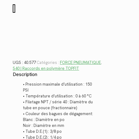
$16.84.
$12.26.
quantité
de
40.577
UGS :
40.577
Catégories :
FORCE PNEUMATIQUE
,
S40 | Raccords en polymère TOPFIT
Description
• Pression maximale d’utilisation : 150
PSI
• Température d’utilisation : 0 à 60 °C
• Filetage NPT / série 40 : Diamètre du
tube en pouce (fractionnaire)
• Couleur des bagues de dégagement:
Blanc : Diamètre en po
Noir : Diamètre en mm
• Tube D.E.(1) : 3/8 po
• Tube D.E.(2) : 1/4 po