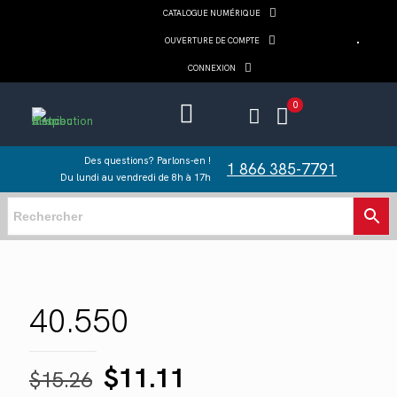
CATALOGUE NUMÉRIQUE
OUVERTURE DE COMPTE
CONNEXION
0
Des questions? Parlons-en !
1 866 385-7791
Du lundi au vendredi de 8h à 17h
40.550
Le
Le
$
11.11
$
15.26