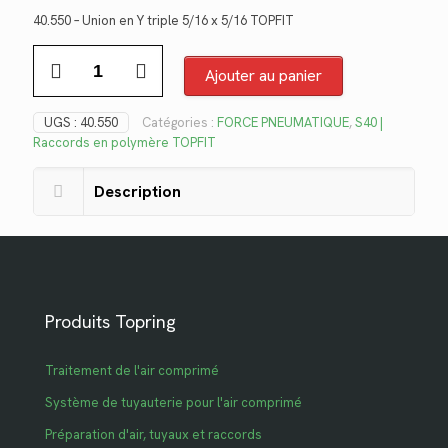
prix
prix
40.550 – Union en Y triple 5/16 x 5/16 TOPFIT
initial
actuel
quantité
était :
est :
de
Ajouter au panier
$15.26.
$11.11.
40.550
UGS :
40.550
Catégories :
FORCE PNEUMATIQUE
,
S40 |
Raccords en polymère TOPFIT
Description
Produits Topring
Traitement de l'air comprimé
Système de tuyauterie pour l'air comprimé
Préparation d'air, tuyaux et raccords