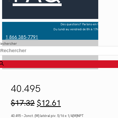
Des questions? Parlons-en !
Du lundi au vendredi de 8h à 17h
1 866 385-7791
Rechercher
×
40.495
Le
Le
$
17.32
$
12.61
prix
prix
initial
actuel
était :
est :
40.495 – Jonct. (M) latéral piv. 5/16 x 1/4(M)NPT