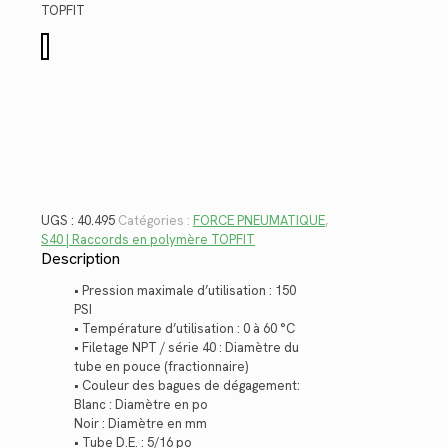
$17.32.
$12.61.
TOPFIT
quantité
de
40.495
UGS :
40.495
Catégories :
FORCE PNEUMATIQUE
,
S40 | Raccords en polymère TOPFIT
Description
• Pression maximale d’utilisation : 150
PSI
• Température d’utilisation : 0 à 60 °C
• Filetage NPT / série 40 : Diamètre du
tube en pouce (fractionnaire)
• Couleur des bagues de dégagement:
Blanc : Diamètre en po
Noir : Diamètre en mm
• Tube D.E. : 5/16 po