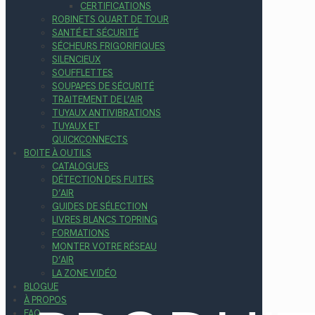
CERTIFICATIONS
ROBINETS QUART DE TOUR
SANTÉ ET SÉCURITÉ
SÉCHEURS FRIGORIFIQUES
SILENCIEUX
SOUFFLETTES
SOUPAPES DE SÉCURITÉ
TRAITEMENT DE L’AIR
TUYAUX ANTIVIBRATIONS
TUYAUX ET
QUICKCONNECTS
BOITE À OUTILS
CATALOGUES
DÉTECTION DES FUITES
D’AIR
GUIDES DE SÉLECTION
LIVRES BLANCS TOPRING
FORMATIONS
MONTER VOTRE RÉSEAU
D’AIR
LA ZONE VIDÉO
BLOGUE
À PROPOS
FAQ