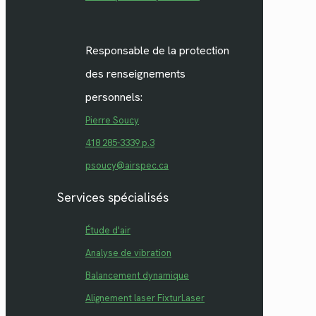
Responsable de la protection
des renseignements
personnels:
Pierre Soucy
418 285-3339 p.3
psoucy@airspec.ca
Services spécialisés
Étude d'air
Analyse de vibration
Balancement dynamique
Alignement laser FixturLaser