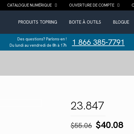
CATALOGUE NUMÉRIQUE
OUVERTURE DE COMPTE
PRODUITS TOPRING
BOITE À OUTILS
BLOGUE
Des questions? Parlons-en !
1 866 385-7791
Du lundi au vendredi de 8h à 17h
23.847
Le
Le
$
40.08
$
55.06
prix
pr