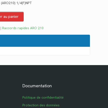
. (ARO210) 1/4(F)NPT
tuel
 :
er au panier
0.08.
 | Raccords rapides ARO 210
Documentation
Politique de confidentialité
Protection des données