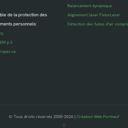
Balancement dynamique
le de la protection des
Alignement laser FixturLaser
ments personnels:
Détection des fuites d'air compr
cy
339 p.3
rspec.ca
©
Tous droits réservés 2005-2026 |
Création Web Portneuf