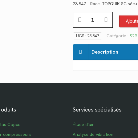
23.847 – Racc. TOPQUIK SC sécu
initial
ac
quantité
était :
est
Ajout
de
$55.06.
$4
23.847
Catégorie :
S23
UGS :
23.847
Description
roduits
Services spécialisés
tlas Copco
Étude d'air
ur compresseurs
Analyse de vibration