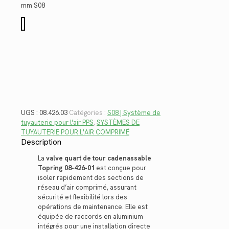
$508.20.
$369.97.
mm S08
quantité
de
08.426.03
UGS :
08.426.03
Catégories :
S08 | Système de
tuyauterie pour l'air PPS
,
SYSTÈMES DE
TUYAUTERIE POUR L'AIR COMPRIMÉ
Description
La
valve quart de tour cadenassable
Topring 08-426-01
est conçue pour
isoler rapidement des sections de
réseau d’air comprimé, assurant
sécurité et flexibilité lors des
opérations de maintenance. Elle est
équipée de raccords en aluminium
intégrés pour une installation directe