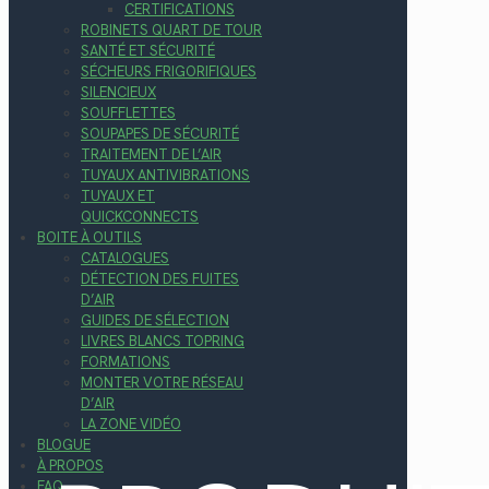
CERTIFICATIONS
ROBINETS QUART DE TOUR
SANTÉ ET SÉCURITÉ
SÉCHEURS FRIGORIFIQUES
SILENCIEUX
SOUFFLETTES
SOUPAPES DE SÉCURITÉ
TRAITEMENT DE L’AIR
TUYAUX ANTIVIBRATIONS
TUYAUX ET
QUICKCONNECTS
BOITE À OUTILS
CATALOGUES
DÉTECTION DES FUITES
D’AIR
GUIDES DE SÉLECTION
LIVRES BLANCS TOPRING
FORMATIONS
MONTER VOTRE RÉSEAU
D’AIR
LA ZONE VIDÉO
BLOGUE
À PROPOS
FAQ