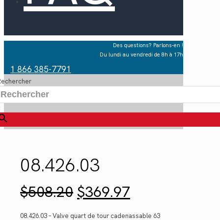
Des questions? Parlons-en !
Du lundi au vendredi de 8h à 17h
1 866 385-7791
Rechercher
×
08.426.03
Le
Le
$
508.20
$
369.97
prix
prix
initial
actuel
était :
est :
08.426.03 – Valve quart de tour cadenassable 63