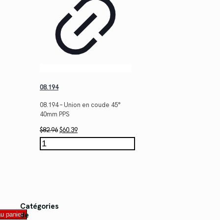
08.194
08.194 – Union en coude 45°
40mm PPS
Le
Le
$
82.96
$
60.39
prix
prix
quantité
initial
actuel
de
était :
est :
08.194
$82.96.
$60.39.
Catégories
de
au panier