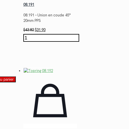
08.191
08.191 – Union en coude 45°
20mm PPS
Le
Le
$
43.82
$
31.90
prix
prix
quantité
initial
actuel
de
était :
est :
08.191
$43.82.
$31.90.
au panier