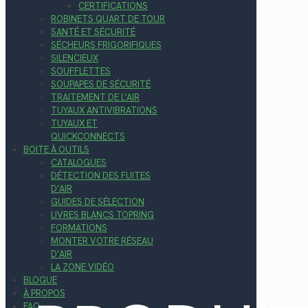
CERTIFICATIONS
ROBINETS QUART DE TOUR
SANTÉ ET SÉCURITÉ
SÉCHEURS FRIGORIFIQUES
SILENCIEUX
SOUFFLETTES
SOUPAPES DE SÉCURITÉ
TRAITEMENT DE L’AIR
TUYAUX ANTIVIBRATIONS
TUYAUX ET
QUICKCONNECTS
BOITE À OUTILS
CATALOGUES
DÉTECTION DES FUITES
D’AIR
GUIDES DE SÉLECTION
LIVRES BLANCS TOPRING
FORMATIONS
MONTER VOTRE RÉSEAU
D’AIR
LA ZONE VIDÉO
BLOGUE
À PROPOS
FAQ