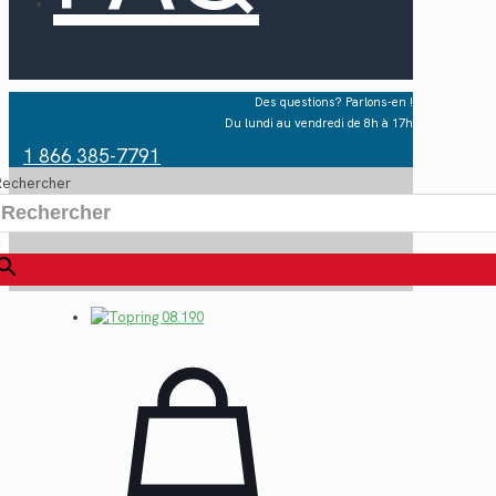
Des questions? Parlons-en !
Du lundi au vendredi de 8h à 17h
1 866 385-7791
Rechercher
×