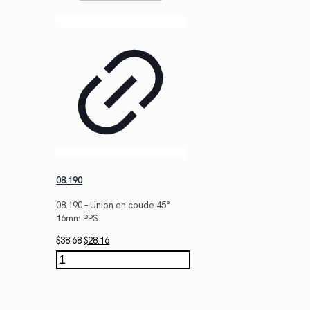
08.190
08.190 – Union en coude 45°
16mm PPS
Le
Le
$
38.68
$
28.16
prix
prix
quantité
initial
actuel
de
était :
est :
08.190
$38.68.
$28.16.