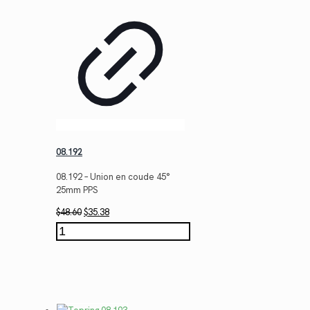
08.192
08.192 – Union en coude 45°
25mm PPS
Le
Le
$
48.60
$
35.38
prix
prix
quantité
initial
actuel
de
était :
est :
08.192
$48.60.
$35.38.