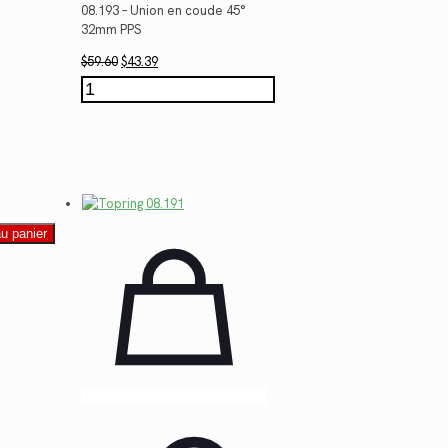
08.193 – Union en coude 45°
32mm PPS
Le
Le
$
59.60
$
43.39
prix
prix
quantité
initial
actuel
de
était :
est :
08.193
$59.60.
$43.39.
au panier